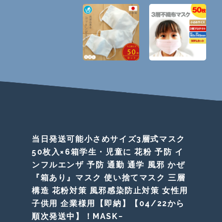
当日発送可能小さめサイズ3層式マスク
50枚入×6箱学生・児童に 花粉 予防 イ
ンフルエンザ 予防 通勤 通学 風邪 かぜ
『箱あり』マスク 使い捨てマスク 三層
構造 花粉対策 風邪感染防止対策 女性用
子供用 企業様用【即納】【04/22から
順次発送中】！MASK−