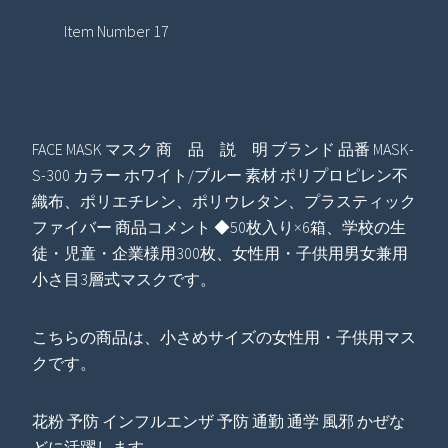
Item Number 17
FACE MASK マスク 商 品 説 明 ブランド 品番 MASK-
S-300 カラー ホワイト/ブルー 素材 ポリプロピレン不
織布、ポリエチレン、ポリウレタン、プラスティック
ファイバー 商品コメント ◆50枚入り×6箱、学校の生
徒・児童・企業様用300枚、女性用・子供用男女兼用
小さ目3層式マスクです。
こちらの商品は、小さめサイズの女性用・子供用マス
クです。
花粉 予防 インフルエンザ 予防 通勤 通学 風邪 かぜな
どに活躍します。